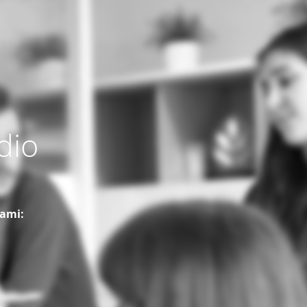
dio
nami: