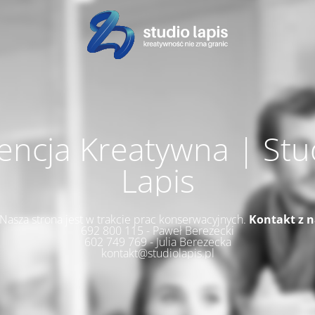
encja Kreatywna | Stu
Lapis
 Nasza strona jest w trakcie prac konserwacyjnych.
Kontakt z 
692 800 115 - Paweł Berezecki
602 749 769 - Julia Berezecka
kontakt@studiolapis.pl