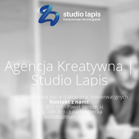
Agencja Kreatywna |
Studio Lapis
Hej! Nasza strona jest w trakcie prac konserwacyjnych.
Kontakt z nami:
692 800 115 - Paweł Berezecki
602 749 769 - Julia Berezecka
kontakt@studiolapis.pl